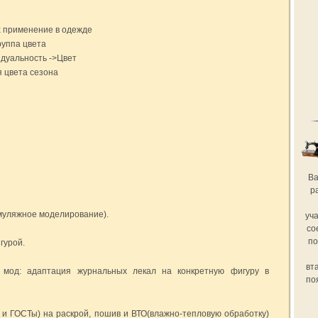
х применение в одежде
руппа цвета
идуальность ->Цвет
 цвета сезона
Ва
р
(муляжное моделирование).
уча
со
по
гурой.
вт
 мод: адаптация журнальных лекал на конкретную фигуру в
по
У и ГОСТы) на раскрой, пошив и ВТО(влажно-тепловую обработку)