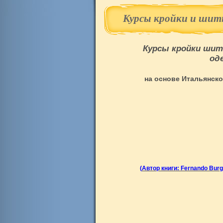
Курсы кройки и шит
Курсы кройки шит
од
на основе Итальянск
(
Автор книги
: Fernando Bur