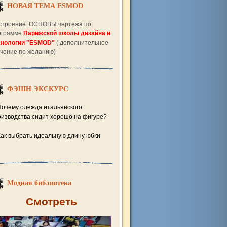
НОВАЯ ТЕМА ESMOD
строение ОСНОВЫ чертежа по
ограмме
Парижской школы дизайна и
хнологии "ESMOD"
( дополнительное
учение по желанию)
ФЭШН ЭКСКУРС
Почему одежда итальянского
оизводства сидит хорошо на фигуре?
Как выбрать идеальную длину юбки
Модная библиотека
Смотреть