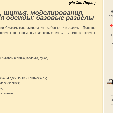
(Ив Сен Лоран)
, шитья, моделирования,
Н
я одежды: базовые разделы
за
Н
ие. Системы конструирования, особенности и различия. Понятие
 фигуры, типы фигур и их классификация. Снятие мерок с фигуры.
Пр
рукавом (спинка, полочка, рукав);
бки «Годе», юбки «Конические»;
лассические);
в;
тазийные.
Тр
Те
три