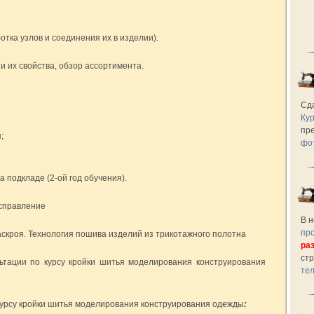
тка узлов и соединения их в изделии).
 их свойства, обзор ассортимента.
Сд
Кур
пр
;
фо
 подкладе (2-ой год обучения).
исправление
В н
пр
скроя. Технология пошива изделий из трикотажного полотна
ра
ст
ьтации по курсу кройки шитья моделирования конструирования
те
курсу кройки шитья моделирования конструирования одежды
: