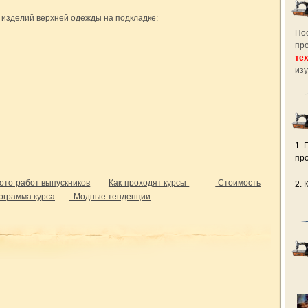
изделий верхней одежды на подкладке:
По
пр
те
из
1. 
пр
ото работ выпускников
Как проходят курсы
Стоимость
2. 
ограмма курса
Модные тенденции