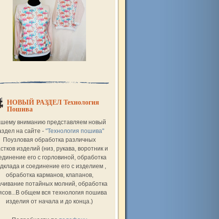
НОВЫЙ РАЗДЕЛ Технология
Пошива
шему вниманию представляем новый
аздел на сайте -
"Технология пошива"
Поузловая обработка различных
стков изделий (низ, рукава, воротник и
единение его с горловиной, обработка
дклада и соединение его с изделием ,
обработка карманов, клапанов,
ачивание потайных молний, обработка
ясов...В общем вся технология пошива
изделия от начала и до конца.)