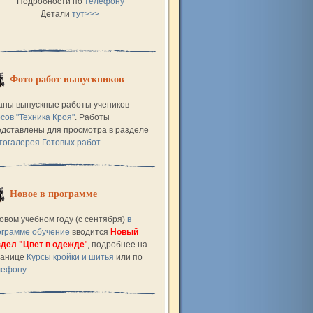
Подробности по
телефону
Детали
тут>>>
Фото работ выпускников
аны выпускные работы учеников
сов "Техника Кроя"
. Работы
едставлены для просмотра в разделе
тогалерея Готовых работ.
Новое в программе
овом учебном году (с сентября)
в
ограмме обучение
вводится
Новый
здел "Цвет в одежде
"
, подробнее на
ранице
Курсы кройки и шитья
или по
лефону