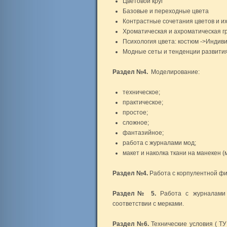
Цветовой круг
Базовые и переходные цвета
Контрастные сочетания цветов и и
Хроматическая и ахроматическая г
Психология цвета: костюм ->Индив
Модные сеты и тенденции развития
Раздел №4.
Моделирование:
техническое;
практическое;
простое;
сложное;
фантазийное;
работа с журналами мод;
макет и наколка ткани на манекен 
Раздел №4.
Работа с корпулентной фи
Раздел№ 5.
Работа с журналами
соответствии с мерками.
Раздел №6.
Технические условия ( Т