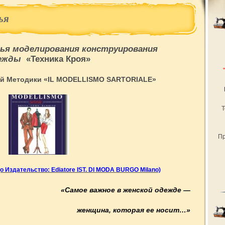
ья
ья моделирования конструирования
ежды
«Техника Кроя»
ой Методики «IL MODELLISMO SARTORIALE»
Т
Пр
go
Издательство
: Ediatore IST. DI MODA BURGO Milano)
«Самое важное в женской одежде —
женщина, которая ее носит…»