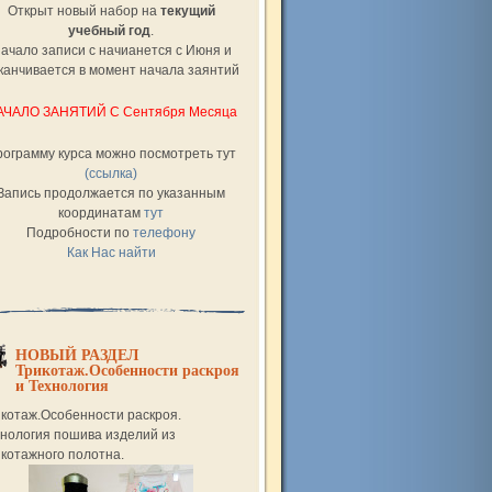
Открыт новый набор на
текущий
учебный год
.
ачало записи с начианется с Июня и
канчивается в момент начала заянтий
АЧАЛО ЗАНЯТИЙ С Сентября Месяца
ограмму курса можно посмотреть тут
(ссылка)
Запись продолжается по указанным
координатам
тут
Подробности по
телефону
Как Нас найти
НОВЫЙ РАЗДЕЛ
Трикотаж.Особенности раскроя
и Технология
икотаж.Особенности раскроя.
хнология пошива изделий из
котажного полотна.